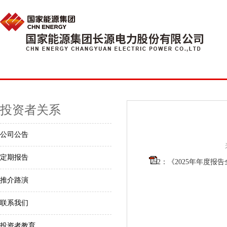
投资者关系
公司公告
定期报告
2：《2025年年度报告全
推介路演
联系我们
投资者教育