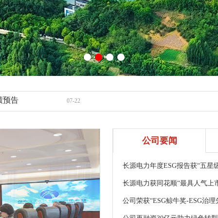
26年第二次临时股东会的通知
07-22
财务审计及内部控制审计会计师事务所的公告
07-22
事会第七次会议决议公告
07-22
业绩预告
07-22
年6月电量完成情况的自愿性信息披露公告
07-09
辖区上市公司2026年投资者网上集体接待日...
07-09
公司要闻
长源电力年度ESG报告获“五星
长源电力获同花顺“最具人气上市公
公司荣获“ESG鲸牛奖-ESG治理